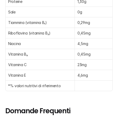
Proteine
1,30g
Sale
0g
Tiammina (vitamina B₁)
0,29mg
Riboflavina (vitamina B₂)
0,45mg
Niacina
4,5mg
Vitamina B₆
0,45mg
Vitamina C
23mg
Vitamina E
4,6mg
*% valori nutritivi di riferimento
Domande Frequenti