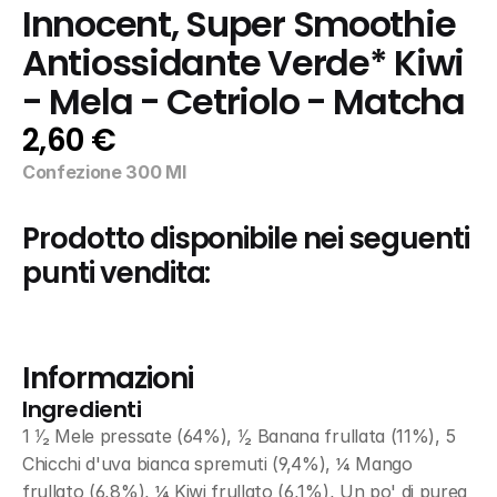
Innocent, Super Smoothie 
Antiossidante Verde* Kiwi 
- Mela - Cetriolo - Matcha
2,60 €
Confezione 300 Ml
Prodotto disponibile nei seguenti 
punti vendita:
Informazioni
Ingredienti
1 ⅟₂ Mele pressate (64%), ⅟₂ Banana frullata (11%), 5 
Chicchi d'uva bianca spremuti (9,4%), ¼ Mango 
frullato (6,8%), ¼ Kiwi frullato (6,1%), Un po' di purea 