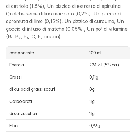
di cetriolo (1,5%), Un pizzico di estratto di spirulina, 
Qualche seme di lino macinato (0,2%), Un goccio di 
spremuta di lime (0,15%), Un pizzico di curcuma, Un 
goccio di infuso di matcha (0,05%), Un po' di vitamine 
(B₁, B₂, B₆, C, E, niacina)
componente
100 ml
Energia
224 kJ (53kcal)
Grassi
0,11g
di cui acidi grassi saturi
0g
Carboidrati
11g
di cui zuccheri
11g
Fibre
0,93g