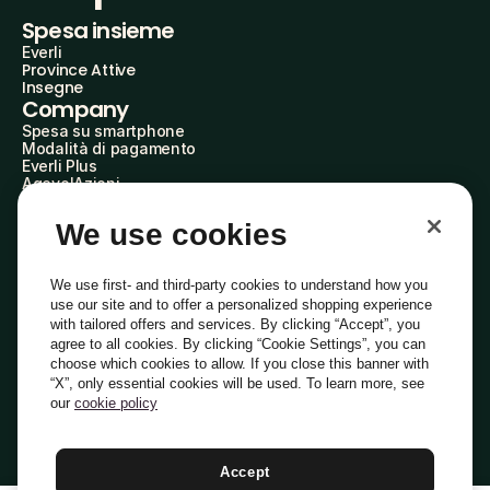
Spesa insieme
Everli
Province Attive
Insegne
Company
Spesa su smartphone
Modalità di pagamento
Everli Plus
AgevolAzioni
Diventa Partner
Advertise with Us
We use cookies
Everli Shoppers
About Us
Scopri chi siamo
We use first- and third-party cookies to understand how you
Everli News
use our site and to offer a personalized shopping experience
Domande frequenti
with tailored offers and services. By clicking “Accept”, you
Lavora con noi
agree to all cookies. By clicking “Cookie Settings”, you can
Diventa Shopper
choose which cookies to allow. If you close this banner with
Investitori
“X”, only essential cookies will be used. To learn more, see
Privacy
Cookie
Preferenze Cookie
Termini e Condizioni
Codice Etico
our
cookie policy
Copyright © 2014-2026 Everli Global Inc.
Italiano
Accept