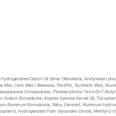
e, Hydrogenated Castor Oil Dimer Dilinoleate, Acetylated Lan
ine Wax, Cera Alba / Beeswax, Paraffin, Synthetic Wax, Alumi
lsesquioxane Crosspolymer, Pentaerythrityl Tetra-Di-T-Buty
m Sodium Borosilicate, Argania Spinosa Kernel Oil, Tocopheryl
lcium Aluminum Borosilicate, Silica, Geraniol, Aluminum Hydro
ocopherol, Hydrogenated Palm Glycerides Citrate, Methyl-2-