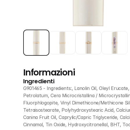
Informazioni
Ingredienti
G901465 - Ingredients:, Lanolin Oil, Oleyl Erucat
Petrolatum, Cera Microcristallina / Microcrystall
Fluorphlogopite, Vinyl Dimethicone/Methicone Si
Tetraisostearate, Polyhydroxystearic Acid, Calciu
Canina Fruit Oil, Caprylic/Capric Triglyceride, Ca
Cinnamal, Tin Oxide, Hydroxycitronellal, BHT, T