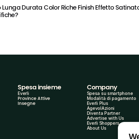
 Lunga Durata Color Riche Finish Effetto Satinat
ifiche?
Spesa insieme
Company
Everli
Spesa su smartphone
Province Attive
Modalità di pagamento
Insegne
Everli Plus
AgevolAzioni
Diventa Partner
Advertise with Us
Everli Shoppers
About Us
We