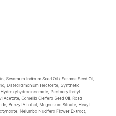
olin, Sesamum Indicum Seed Oil / Sesame Seed Oil, 
na, Disteardimonium Hectorite, Synthetic 
l Hydroxyhydrocinnamate, Pentaerythrityl 
 Acetate, Camellia Oleifera Seed Oil, Rosa 
xide, Benzyl Alcohol, Magnesium Silicate, Hexyl 
Octynoate, Nelumbo Nucifera Flower Extract, 