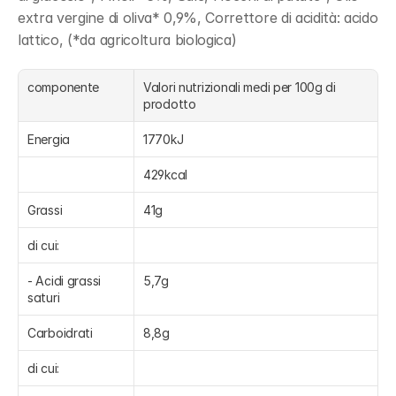
extra vergine di oliva* 0,9%, Correttore di acidità: acido 
lattico, (*da agricoltura biologica)
componente
Valori nutrizionali medi per 100g di 
prodotto
Energia
1770kJ
429kcal
Grassi
41g
di cui:
- Acidi grassi 
5,7g
saturi
Carboidrati
8,8g
di cui: