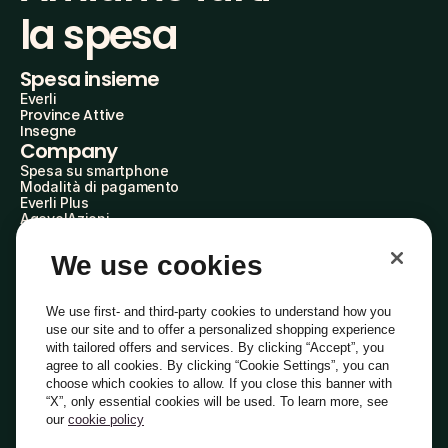
la spesa
Spesa insieme
Everli
Province Attive
Insegne
Company
Spesa su smartphone
Modalità di pagamento
Everli Plus
AgevolAzioni
Diventa Partner
Advertise with Us
We use cookies
Everli Shoppers
About Us
Scopri chi siamo
We use first- and third-party cookies to understand how you
Everli News
use our site and to offer a personalized shopping experience
Domande frequenti
with tailored offers and services. By clicking “Accept”, you
Lavora con noi
agree to all cookies. By clicking “Cookie Settings”, you can
Diventa Shopper
choose which cookies to allow. If you close this banner with
Investitori
“X”, only essential cookies will be used. To learn more, see
Privacy
Cookie
Preferenze Cookie
Termini e Condizioni
Codice Etico
our
cookie policy
Copyright © 2014-2026 Everli Global Inc.