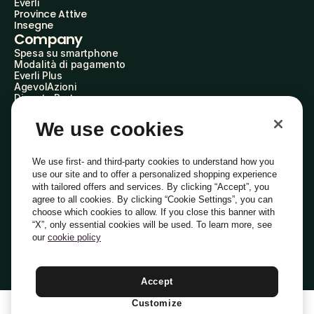
Everli
Province Attive
Insegne
Company
Spesa su smartphone
Modalità di pagamento
Everli Plus
AgevolAzioni
Diventa Partner
Advertise with Us
Everli Shoppers
We use cookies
About Us
Scopri chi siamo
Everli News
We use first- and third-party cookies to understand how you
Domande frequenti
use our site and to offer a personalized shopping experience
Lavora con noi
with tailored offers and services. By clicking “Accept”, you
Diventa Shopper
agree to all cookies. By clicking “Cookie Settings”, you can
Investitori
choose which cookies to allow. If you close this banner with
Privacy
Cookie
Preferenze Cookie
“X”, only essential cookies will be used. To learn more, see
Termini e Condizioni
Codice Etico
our
cookie policy
Indirizzo PEC: everli@pec.it - indirizzo DPO: dpo@everli.com
Copyright © 2014-2026 Everli Global Inc.
Italiano
Accept
Customize