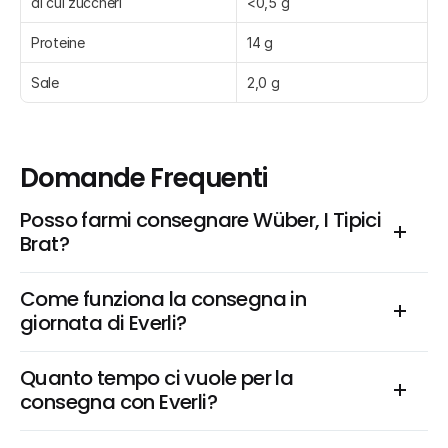
di cui zuccheri
<0,5 g
Proteine
14 g
Sale
2,0 g
Domande Frequenti
Posso farmi consegnare Wüber, I Tipici 
Brat?
Come funziona la consegna in 
giornata di Everli?
Quanto tempo ci vuole per la 
consegna con Everli?