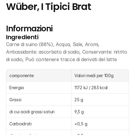
Wüber, I Tipici Brat
Informazioni
Ingredienti
Carne di suino (88%), Acqua, Sale, Aromi, 
Antiossidante: ascorbato di sodio, Conservante: nitrito 
di sodio, Può contenere tracce di derivati del latte
componente
Valori medi per 100g
Energia
1172 kJ / 283 kcal
Grassi
25 g
di cui acidi grassi saturi
9,3 g
Carboidrati
<0,5 g