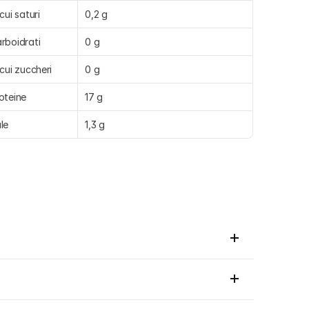
 cui saturi
0,2 g
rboidrati
0 g
 cui zuccheri
0 g
oteine
17 g
le
1,3 g