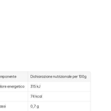
omponente
Dichiarazione nutrizionale per 100g
lore energetico
315 kJ
74 kcal
assi
0,7 g