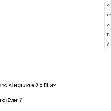
di
Ca
di
Pr
Sa
o Al Naturale 2 X 111 G?
di Everli?