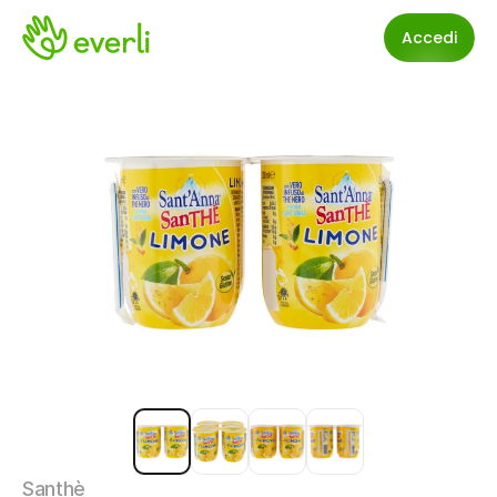
Accedi
Santhè