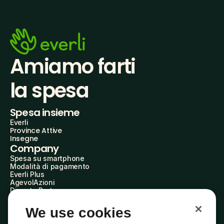
Amiamo farti
la spesa
Spesa insieme
Everli
Province Attive
Insegne
Company
Spesa su smartphone
Modalità di pagamento
Everli Plus
AgevolAzioni
Diventa Partner
Advertise with Us
Everli Shoppers
We use cookies
About Us