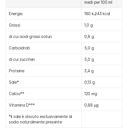
medi per 100 ml
Energia
180 kJ/43 kcal
Grassi
1,0 g
di cui acidi grassi saturi
0,8 g
Carboidrati
5,0 g
di cui zuccheri
5,0 g
Proteine
3,4 g
Sale*
0,13 g
Calcio**
120 mg
Vitamina D***
0,88 µg
*il sale è dovuto esclusivamente al 
sodio naturalmente presente