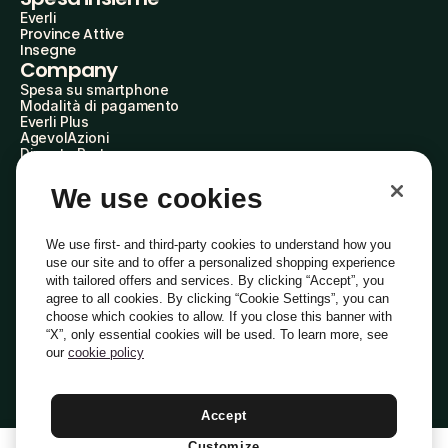
Everli
Province Attive
Insegne
Company
Spesa su smartphone
Modalità di pagamento
Everli Plus
AgevolAzioni
Diventa Partner
Advertise with Us
Everli Shoppers
We use cookies
About Us
Scopri chi siamo
Everli News
We use first- and third-party cookies to understand how you
Domande frequenti
use our site and to offer a personalized shopping experience
Lavora con noi
with tailored offers and services. By clicking “Accept”, you
Diventa Shopper
agree to all cookies. By clicking “Cookie Settings”, you can
Investitori
choose which cookies to allow. If you close this banner with
Privacy
Cookie
Preferenze Cookie
“X”, only essential cookies will be used. To learn more, see
Termini e Condizioni
Codice Etico
our
cookie policy
Indirizzo PEC: everli@pec.it - indirizzo DPO: dpo@everli.com
Copyright © 2014-2026 Everli Global Inc.
Italiano
Accept
Customize