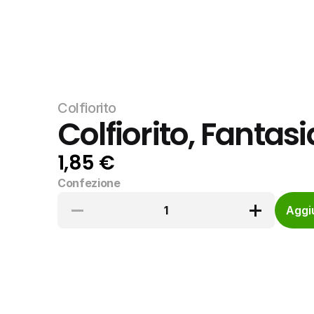
Colfiorito
Colfiorito, Fantas
1,85 €
Confezione
1
Aggiu