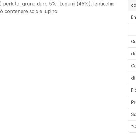
o) perlato, grano duro 5%, Legumi (45%): lenticchie 
c
Può contenere soia e lupino
En
Gr
di
Ca
di
Fi
Pr
Sa
*C