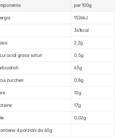
omponente
per 100g
ergia
1526kJ
361kcal
assi
2,2g
 cui acidi grassi saturi
0,5g
rboidrati
63g
 cui zuccheri
0,8g
bre
10g
oteine
17g
le
0,02g
ontiene 4 porzioni da 60g