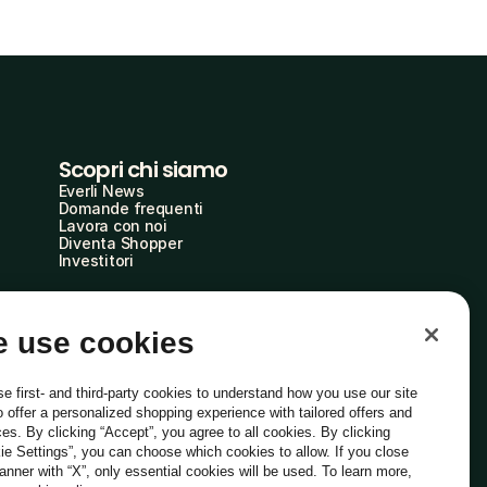
Scopri chi siamo
Everli News
Domande frequenti
Lavora con noi
Diventa Shopper
Investitori
 use cookies
e first- and third-party cookies to understand how you use our site
o offer a personalized shopping experience with tailored offers and
ces. By clicking “Accept”, you agree to all cookies. By clicking
ie Settings”, you can choose which cookies to allow. If you close
Italiano
banner with “X”, only essential cookies will be used. To learn more,