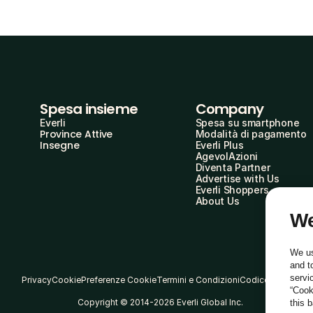
Spesa insieme
Company
Everli
Spesa su smartphone
Province Attive
Modalità di pagamento
Insegne
Everli Plus
AgevolAzioni
Diventa Partner
Advertise with Us
Everli Shoppers
About Us
We
We us
and t
servi
Privacy
Cookie
Preferenze Cookie
Termini e Condizioni
Codice Etico
“Cook
Copyright © 2014-2026 Everli Global Inc.
this 