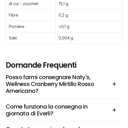
di cui: - zuccheri
15,1 g
Fibre
0,2 g
Proteine
<0,1 g
Sale
0,004 g
Domande Frequenti
Posso farmi consegnare Naty's, 
Wellness Cranberry Mirtillo Rosso 
Americano?
Come funziona la consegna in 
giornata di Everli?