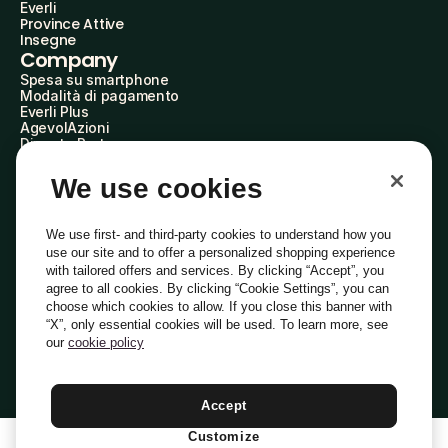
Everli
Province Attive
Insegne
Company
Spesa su smartphone
Modalità di pagamento
Everli Plus
AgevolAzioni
Diventa Partner
Advertise with Us
Everli Shoppers
We use cookies
About Us
Scopri chi siamo
Everli News
We use first- and third-party cookies to understand how you
Domande frequenti
use our site and to offer a personalized shopping experience
Lavora con noi
with tailored offers and services. By clicking “Accept”, you
Diventa Shopper
agree to all cookies. By clicking “Cookie Settings”, you can
Investitori
choose which cookies to allow. If you close this banner with
Privacy
Cookie
Preferenze Cookie
“X”, only essential cookies will be used. To learn more, see
Termini e Condizioni
Codice Etico
our
cookie policy
Indirizzo PEC: everli@pec.it - indirizzo DPO: dpo@everli.com
Copyright © 2014-2026 Everli Global Inc.
Italiano
Accept
Customize