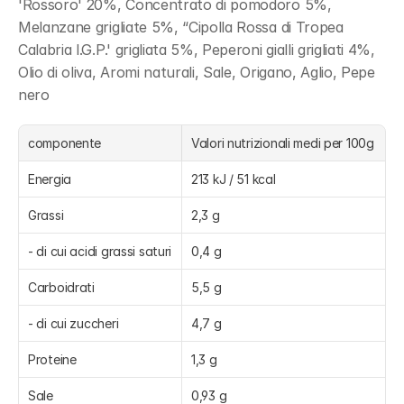
'Rossoro' 20%, Concentrato di pomodoro 5%, 
Melanzane grigliate 5%, “Cipolla Rossa di Tropea 
Calabria l.G.P.' grigliata 5%, Peperoni gialli grigliati 4%, 
Olio di oliva, Aromi naturali, Sale, Origano, Aglio, Pepe 
nero
componente
Valori nutrizionali medi per 100g
Energia
213 kJ / 51 kcal
Grassi
2,3 g
- di cui acidi grassi saturi
0,4 g
Carboidrati
5,5 g
- di cui zuccheri
4,7 g
Proteine
1,3 g
Sale
0,93 g