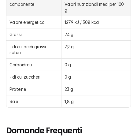
componente
Valori nutrizionali medi per 100 
g
Valore energetico
1279 kJ / 308 kcal
Grassi
24 g
- di cui acidi grassi 
7,9 g
saturi
Carboidrati
0 g
- di cui zuccheri
0 g
Proteine
23 g
Sale
1,8 g
Domande Frequenti