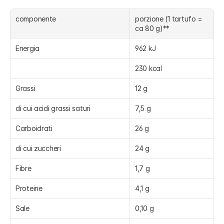
componente
porzione (1 tartufo = 
ca 80 g)**
Energia
962 kJ
230 kcal
Grassi
12 g
di cui acidi grassi saturi
7,5 g
Carboidrati
26 g
di cui zuccheri
24 g
Fibre
1,7 g
Proteine
4,1 g
Sale
0,10 g