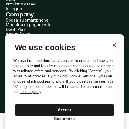
Province Attive
Insegne
Company
Spesa su smartphone
Modalità di pagamento
Everli Plus
AgevolAzioni
Diventa Partner
Advertise with Us
We use cookies
Everli Shoppers
About Us
Scopri chi siamo
We use first- and third-party cookies to understand how you
Everli News
use our site and to offer a personalized shopping experience
Domande frequenti
with tailored offers and services. By clicking “Accept”, you
Lavora con noi
agree to all cookies. By clicking “Cookie Settings”, you can
Diventa Shopper
choose which cookies to allow. If you close this banner with
Investitori
“X”, only essential cookies will be used. To learn more, see
Privacy
Cookie
Preferenze Cookie
Termini e Condizioni
Codice Etico
our
cookie policy
Copyright © 2014-2026 Everli Global Inc.
Italiano
Accept
Customize
1
Aggiungi Al Carrello