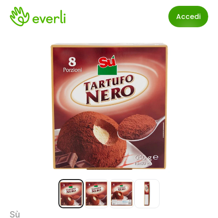
Accedi
Sù