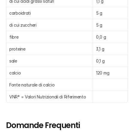
di cui acidi grassi saturi
1,1 g
carboidrati
5 g
di cui zuccheri
5 g
fibre
0,0 g
proteine
3,1 g
sale
0,1 g
calcio
120 mg
Fonte naturale di calcio
VNR* = Valori Nutrizionali di Riferimento
Domande Frequenti