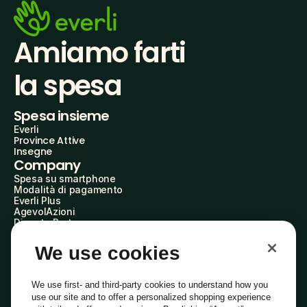
Amiamo farti
la spesa
Spesa insieme
Everli
Province Attive
Insegne
Company
Spesa su smartphone
Modalità di pagamento
Everli Plus
AgevolAzioni
Diventa Partner
Advertise with Us
Everli Shoppers
We use cookies
About Us
Scopri chi siamo
Everli News
We use first- and third-party cookies to understand how you
Domande frequenti
use our site and to offer a personalized shopping experience
Lavora con noi