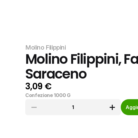
Molino Filippini
Molino Filippini, F
Saraceno
3,09 €
Confezione 1000 G
1
Aggiu