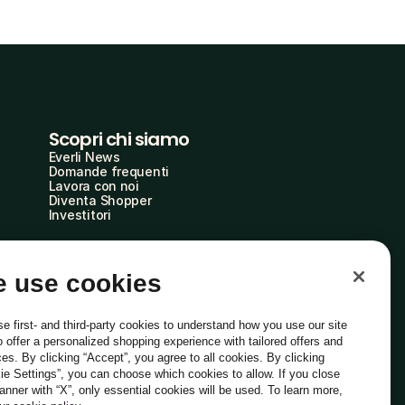
Scopri chi siamo
Everli News
Domande frequenti
Lavora con noi
Diventa Shopper
Investitori
 use cookies
e first- and third-party cookies to understand how you use our site
o offer a personalized shopping experience with tailored offers and
ces. By clicking “Accept”, you agree to all cookies. By clicking
ie Settings”, you can choose which cookies to allow. If you close
Italiano
banner with “X”, only essential cookies will be used. To learn more,