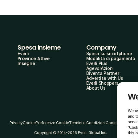
Spesa insieme
Company
Everli
Spesa su smartphone
Province Attive
Modalità di pagamento
Insegne
Everli Plus
AgevolAzioni
Diventa Partner
Advertise with Us
Everli Shoppers
About Us
We
We us
and t
servi
Privacy
Cookie
Preferenze Cookie
Termini e Condizioni
Codice Etico
“Cook
Copyright © 2014-2026 Everli Global Inc.
this 