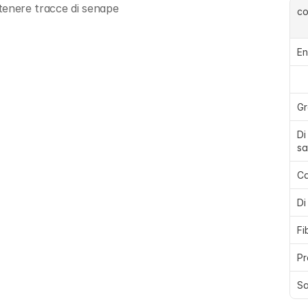
tenere tracce di senape
c
En
Gr
Di
sa
Ca
Di
Fi
Pr
Sa