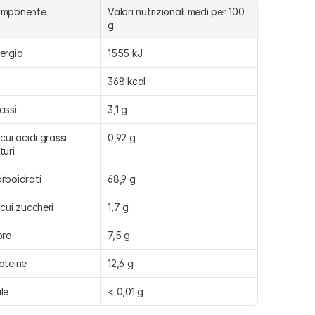
omponente
Valori nutrizionali medi per 100 
g
ergia
1555 kJ
368 kcal
assi
3,1 g
 cui acidi grassi 
0,92 g
turi
rboidrati
68,9 g
 cui zuccheri
1,7 g
bre
7,5 g
oteine
12,6 g
le
< 0,01 g