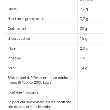
Grassi
7,7 g
di cui acidi grassi saturi
3,7 g
Carboidrati
32 g
di cui zuccheri
1,5 g
Fibre
2,0 g
Proteine
11 g
Sale
1,4 g
*Assunzioni di Riferimento di un adulto 
medio (8400 kJ/ 2000 kcal)
Contiene 4 porzioni
Le porzioni dovrebbero essere adattate 
alle diverse età dei bambini