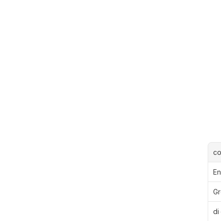
c
En
Gr
di