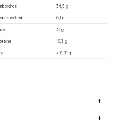
rboidrati
34,5 g
 cui zuccheri
0,1 g
bre
41 g
oteine
15,3 g
le
< 0,01 g