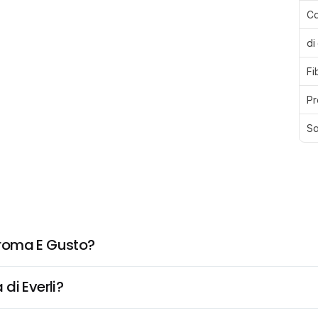
Ca
di
Fi
Pr
Sa
Aroma E Gusto?
di Everli?