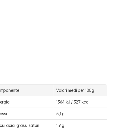
omponente
Valori medi per 100g
ergia
1364 kJ / 327 kcal
assi
5,1 g
 cui acidi grassi saturi
1,9 g