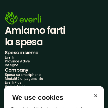
Amiamo farti
la spesa
Spesa insieme
Everli
Province Attive
Insegne
Company
Spesa su smartphone
Modalità di pagamento
Everli Plus
AgevolAzioni
Diventa Partner
Advertise with Us
We use cookies
Everli Shoppers
About Us
Scopri chi siamo