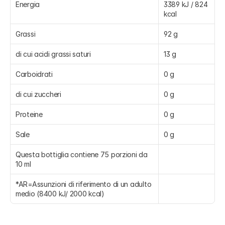
Energia
3389 kJ / 824 
kcal
Grassi
92 g
di cui acidi grassi saturi
13 g
Carboidrati
0 g
di cui zuccheri
0 g
Proteine
0 g
Sale
0 g
Questa bottiglia contiene 75 porzioni da 
10 ml
*AR=Assunzioni di riferimento di un adulto 
medio (8400 kJ/ 2000 kcal)