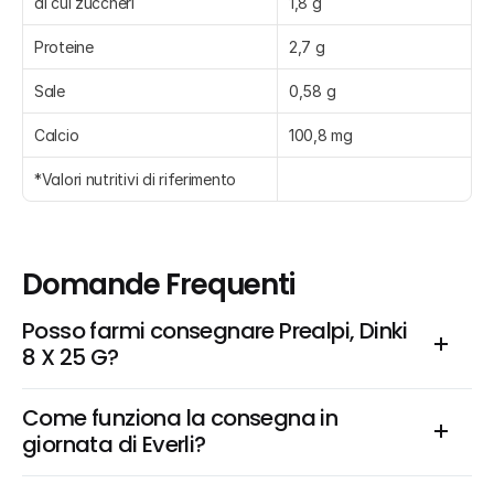
di cui zuccheri
1,8 g
Proteine
2,7 g
Sale
0,58 g
Calcio
100,8 mg
*Valori nutritivi di riferimento
Domande Frequenti
Posso farmi consegnare Prealpi, Dinki 
8 X 25 G?
Come funziona la consegna in 
giornata di Everli?