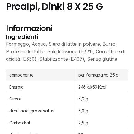
Prealpi, Dinki 8 X 25 G
Informazioni
Ingredienti
Formaggio, Acqua, Siero di latte in polvere, Burro, 
Proteine del latte, Sali di fusione (E331), Correttore di 
acidità (E330), Stabilizzante (E407), Senza glutine
componente
per formaggino 25 g
Energia
246 kJ/59 Kcal
Grassi
4,3 g
di cui acidi grassi saturi
3,0 g
Carboidrati
2,5 g