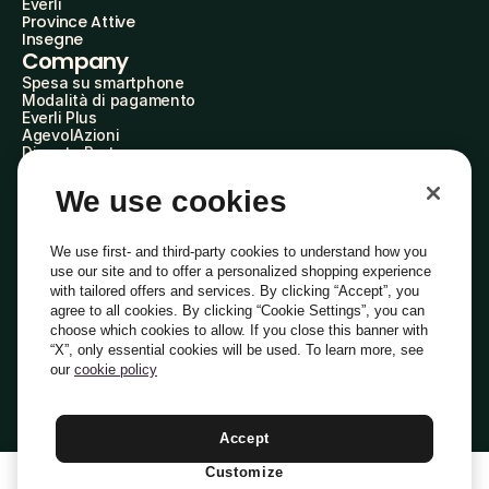
Everli
Province Attive
Insegne
Company
Spesa su smartphone
Modalità di pagamento
Everli Plus
AgevolAzioni
Diventa Partner
Advertise with Us
Everli Shoppers
We use cookies
About Us
Scopri chi siamo
Everli News
We use first- and third-party cookies to understand how you
Domande frequenti
use our site and to offer a personalized shopping experience
Lavora con noi
with tailored offers and services. By clicking “Accept”, you
Diventa Shopper
agree to all cookies. By clicking “Cookie Settings”, you can
Investitori
choose which cookies to allow. If you close this banner with
Privacy
Cookie
Preferenze Cookie
“X”, only essential cookies will be used. To learn more, see
Termini e Condizioni
Codice Etico
our
cookie policy
Indirizzo PEC: everli@pec.it - indirizzo DPO: dpo@everli.com
Copyright © 2014-2026 Everli Global Inc.
Italiano
Accept
Customize