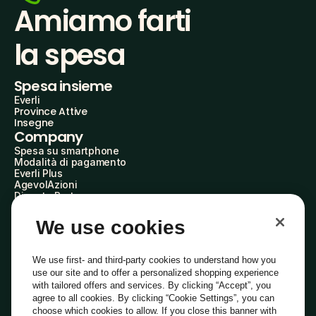
Amiamo farti
la spesa
Spesa insieme
Everli
Province Attive
Insegne
Company
Spesa su smartphone
Modalità di pagamento
Everli Plus
AgevolAzioni
Diventa Partner
Advertise with Us
Everli Shoppers
We use cookies
About Us
Scopri chi siamo
Everli News
We use first- and third-party cookies to understand how you
Domande frequenti
use our site and to offer a personalized shopping experience
Lavora con noi
with tailored offers and services. By clicking “Accept”, you
Diventa Shopper
agree to all cookies. By clicking “Cookie Settings”, you can
Investitori
choose which cookies to allow. If you close this banner with
Privacy
Cookie
Preferenze Cookie