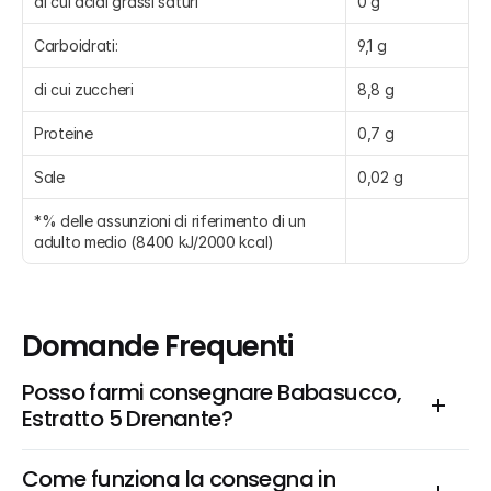
di cui acidi grassi saturi
0 g
Carboidrati:
9,1 g
di cui zuccheri
8,8 g
Proteine
0,7 g
Sale
0,02 g
*% delle assunzioni di riferimento di un 
adulto medio (8400 kJ/2000 kcal)
Domande Frequenti
Posso farmi consegnare Babasucco, 
Estratto 5 Drenante?
Come funziona la consegna in 