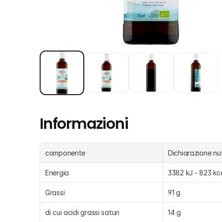
Informazioni
componente
Dichiarazione nut
Energia
3382 kJ - 823 kc
Grassi
91 g
di cui acidi grassi saturi
14 g