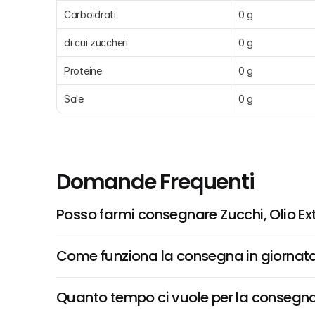
Carboidrati
0 g
di cui zuccheri
0 g
Proteine
0 g
Sale
0 g
Domande Frequenti
Posso farmi consegnare Zucchi, Olio Ext
Come funziona la consegna in giornata 
Quanto tempo ci vuole per la consegna