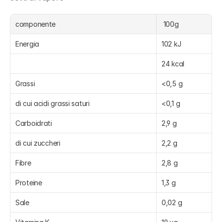
componente
 100g
Energia
102 kJ
24 kcal
Grassi
<0,5 g
di cui acidi grassi saturi
<0,1 g
Carboidrati
2,9 g
di cui zuccheri
2,2 g
Fibre
2,8 g
Proteine
1,3 g
Sale
0,02 g