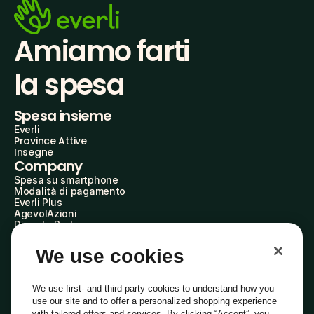
Amiamo farti
la spesa
Spesa insieme
Everli
Province Attive
Insegne
Company
Spesa su smartphone
Modalità di pagamento
Everli Plus
AgevolAzioni
Diventa Partner
Advertise with Us
Everli Shoppers
We use cookies
About Us
Scopri chi siamo
Everli News
We use first- and third-party cookies to understand how you
Domande frequenti
use our site and to offer a personalized shopping experience
Lavora con noi
with tailored offers and services. By clicking “Accept”, you