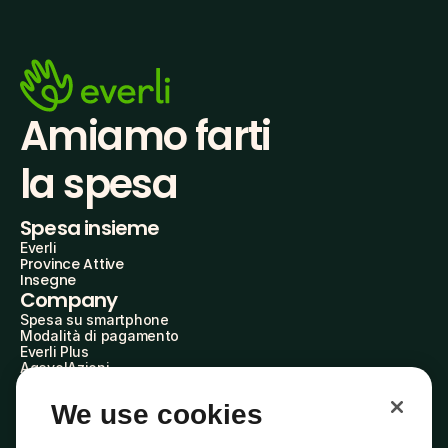
Amiamo farti
la spesa
Spesa insieme
Everli
Province Attive
Insegne
Company
Spesa su smartphone
Modalità di pagamento
Everli Plus
AgevolAzioni
Diventa Partner
Advertise with Us
We use cookies
Everli Shoppers
About Us