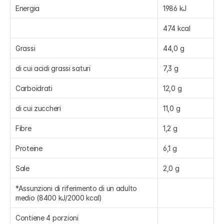
Energia
1986 kJ
474 kcal
Grassi
44,0 g
di cui acidi grassi saturi
7,3 g
Carboidrati
12,0 g
di cui zuccheri
11,0 g
Fibre
1,2 g
Proteine
6,1 g
Sale
2,0 g
*Assunzioni di riferimento di un adulto 
medio (8400 kJ/2000 kcal)
Contiene 4 porzioni