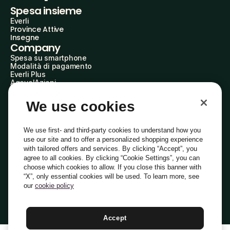
Spesa insieme
Everli
Province Attive
Insegne
Company
Spesa su smartphone
Modalità di pagamento
Everli Plus
AgevolAzioni
Diventa Partner
Advertise with Us
We use cookies
Everli Shoppers
About Us
Scopri chi siamo
We use first- and third-party cookies to understand how you
Everli News
use our site and to offer a personalized shopping experience
Domande frequenti
with tailored offers and services. By clicking “Accept”, you
Lavora con noi
agree to all cookies. By clicking “Cookie Settings”, you can
Diventa Shopper
choose which cookies to allow. If you close this banner with
Investitori
“X”, only essential cookies will be used. To learn more, see
Privacy
Cookie
Preferenze Cookie
Termini e Condizioni
Codice Etico
our
cookie policy
Copyright © 2014-2026 Everli Global Inc.
Italiano
Accept