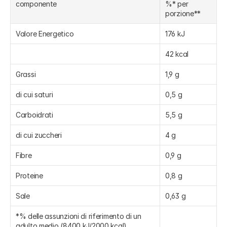
componente
%* per 
porzione**
Valore Energetico
176 kJ
42 kcal
Grassi
1,9 g
di cui saturi
0,5 g
Carboidrati
5,5 g
di cui zuccheri
4 g
Fibre
0,9 g
Proteine
0,8 g
Sale
0,63 g
*% delle assunzioni di riferimento di un 
adulto medio (8400 kJ/2000 kcal)