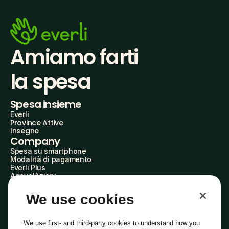
Amiamo farti
la spesa
Spesa insieme
Everli
Province Attive
Insegne
Company
Spesa su smartphone
Modalità di pagamento
Everli Plus
AgevolAzioni
Diventa Partner
Advertise with Us
We use cookies
Everli Shoppers
About Us
Scopri chi siamo
We use first- and third-party cookies to understand how you
Everli News