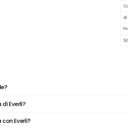
Ca
di
Pr
Sa
de?
di Everli?
 con Everli?