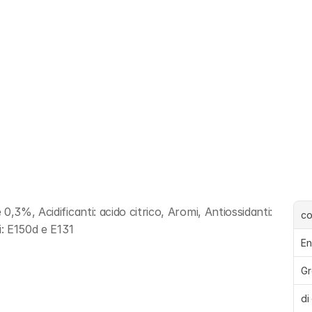
,3%, Acidificanti: acido citrico, Aromi, Antiossidanti: 
c
i: E150d e E131
En
Gr
di