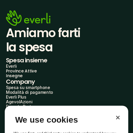
Amiamo farti
la spesa
Spesa insieme
Everli
Province Attive
Insegne
Company
Spesa su smartphone
Modalità di pagamento
Everli Plus
AgevolAzioni
Diventa Partner
Advertise with Us
Everli Shoppers
We use cookies
About Us
Scopri chi siamo
Everli News