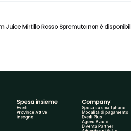
uice Mirtillo Rosso Spremuta non è disponibile e
Spesa insieme
Company
Everli
Spesa su smartphone
Province Attive
Modalità di pagamento
Insegne
Everli Plus
AgevolAzioni
Diventa Partner
Advertise with Us