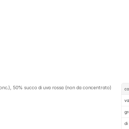
conc.), 50% succo di uva rossa (non da concentrato)
c
va
gr
di