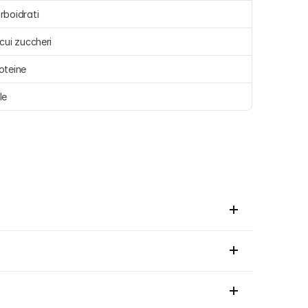
rboidrati 
 cui zuccheri 
oteine 
le 