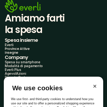
Amiamo farti
la spesa
Spesa insieme
Everli
Province Attive
Insegne
Company
Spesa su smartphone
Modalità di pagamento
Everli Plus
AgevolAzioni
Diventa Partner
Advertise with Us
Everli Shoppers
We use cookies
About Us
Scopri chi siamo
Everli News
We use first- and third-party cookies to understand how you
Domande frequenti
use our site and to offer a personalized shopping experience
Lavora con noi