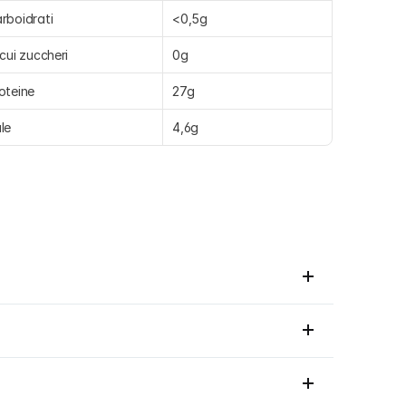
rboidrati
<0,5g
 cui zuccheri
0g
oteine
27g
le
4,6g