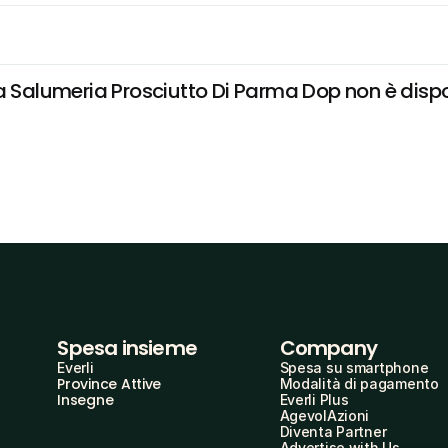
 Salumeria Prosciutto Di Parma Dop non è disponi
Spesa insieme
Company
Everli
Spesa su smartphone
Province Attive
Modalità di pagamento
Insegne
Everli Plus
AgevolAzioni
Diventa Partner
Advertise with Us