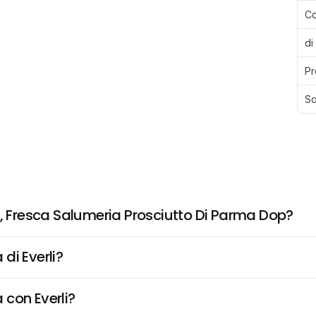
Ca
di
Pr
Sa
a, Fresca Salumeria Prosciutto Di Parma Dop?
di Everli?
 con Everli?