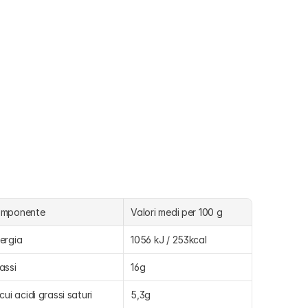
omponente
Valori medi per 100 g
ergia
1056 kJ / 253kcal
assi
16g
 cui acidi grassi saturi
5,3g