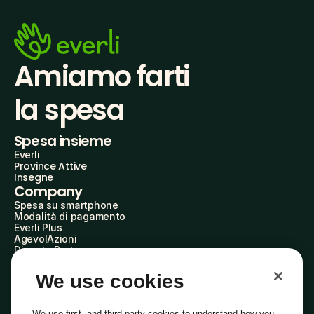
Amiamo farti
la spesa
Spesa insieme
Everli
Province Attive
Insegne
Company
Spesa su smartphone
Modalità di pagamento
Everli Plus
AgevolAzioni
Diventa Partner
Advertise with Us
Everli Shoppers
We use cookies
About Us
Scopri chi siamo
Everli News
We use first- and third-party cookies to understand how you