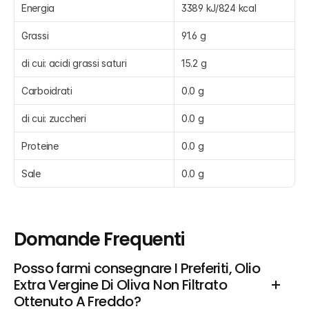
Energia
3389 kJ/824 kcal
Grassi
91.6 g
di cui: acidi grassi saturi
15.2 g
Carboidrati
0.0 g
di cui: zuccheri
0.0 g
Proteine
0.0 g
Sale
0.0 g
Domande Frequenti
Posso farmi consegnare I Preferiti, Olio 
Extra Vergine Di Oliva Non Filtrato 
Ottenuto A Freddo?