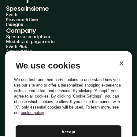
Spesa insieme
Everli
Province Attive
Insegne
Company
Spesa su smartphone
Modalità di pagamento
Everli Plus
AgevolAzioni
Diventa Partner
Advertise with Us
We use cookies
Everli Shoppers
About Us
Scopri chi siamo
We use first- and third-party cookies to understand how you
Everli News
use our site and to offer a personalized shopping experience
Domande frequenti
with tailored offers and services. By clicking “Accept”, you
Lavora con noi
agree to all cookies. By clicking “Cookie Settings”, you can
Diventa Shopper
choose which cookies to allow. If you close this banner with
Investitori
“X”, only essential cookies will be used. To learn more, see
Privacy
Cookie
Preferenze Cookie
Termini e Condizioni
Codice Etico
our
cookie policy
Copyright © 2014-2026 Everli Global Inc.
Italiano
Accept