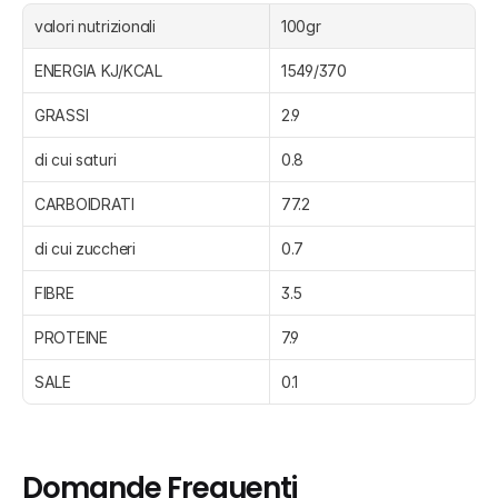
valori nutrizionali
100gr
ENERGIA KJ/KCAL
1549/370
GRASSI
2.9
di cui saturi
0.8
CARBOIDRATI
77.2
di cui zuccheri
0.7
FIBRE
3.5
PROTEINE
7.9
SALE
0.1
Domande Frequenti