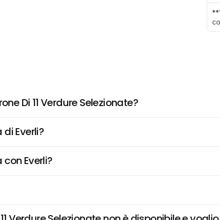
**
co
rone Di 11 Verdure Selezionate?
di Everli?
 con Everli?
11 Verdure Selezionate non è disponibile e voglio 