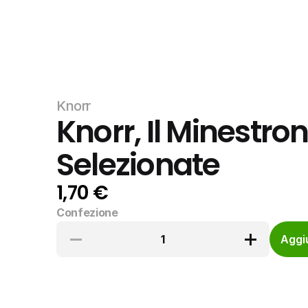
Knorr
Knorr, Il Minestron
Selezionate
1,70 €
Confezione
1
Aggiu