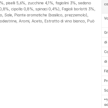
 piselli 5,6%, zucchine 4,1%, fagiolini 3%, sedano 
c
%, cipolla 0,8%, spinaci 0,4%), Fagioli borlotti 3%, 
ro, Sale, Piante aromatiche (basilico, prezzemolo), 
Va
todestrine, Aromi, Aceto, Estratto di vino bianco, Può 
Gr
di
Ca
di
Fi
Pr
Sa
*%
ad