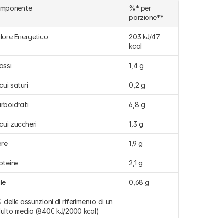
omponente
%* per 
porzione**
lore Energetico
203 kJ/47 
kcal
assi
1,4 g
 cui saturi
0,2 g
rboidrati
6,8 g
 cui zuccheri
1,3 g
bre
1,9 g
oteine
2,1 g
le
0,68 g
 delle assunzioni di riferimento di un 
ulto medio (8400 kJ/2000 kcal)