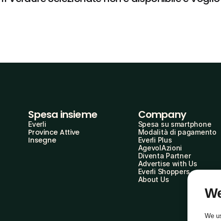
Spesa insieme
Company
Everli
Spesa su smartphone
Province Attive
Modalità di pagamento
Insegne
Everli Plus
AgevolAzioni
Diventa Partner
Advertise with Us
Everli Shoppers
About Us
We
We us