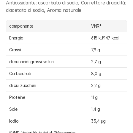
Antiossidante: ascorbato di sodio, Correttore di acidità: 
diacetato di sodio, Aroma naturale
componente
VNR*
Energia
615 kJ/147 kcal
Grassi
7,9 g
di cui acidi grassi saturi
2,7 g
Carboidrati
8,0 g
di cui zuccheri
2,2 g
Proteine
11 g
Sale
1,4 g
Iodio
35,4 µg
*VNR: Valori Nutritivi di Riferimento