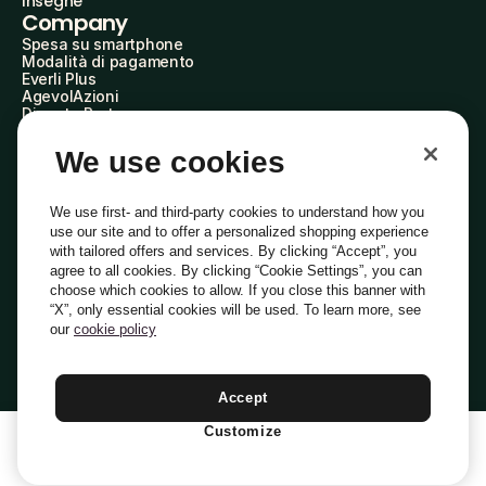
Insegne
Company
Spesa su smartphone
Modalità di pagamento
Everli Plus
AgevolAzioni
Diventa Partner
Advertise with Us
Everli Shoppers
We use cookies
About Us
Scopri chi siamo
Everli News
We use first- and third-party cookies to understand how you
Domande frequenti
use our site and to offer a personalized shopping experience
Lavora con noi
with tailored offers and services. By clicking “Accept”, you
Diventa Shopper
agree to all cookies. By clicking “Cookie Settings”, you can
Investitori
choose which cookies to allow. If you close this banner with
Privacy
Cookie
Preferenze Cookie
“X”, only essential cookies will be used. To learn more, see
Termini e Condizioni
Codice Etico
our
cookie policy
Indirizzo PEC: everli@pec.it - indirizzo DPO: dpo@everli.com
Copyright © 2014-2026 Everli Global Inc.
Italiano
Accept
Customize
1
Aggiungi Al Carrello