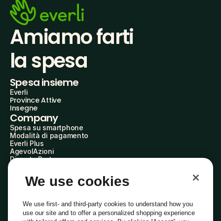
Amiamo farti
la spesa
Spesa insieme
Everli
Province Attive
Insegne
Company
Spesa su smartphone
Modalità di pagamento
Everli Plus
AgevolAzioni
Diventa Partner
Advertise with Us
Everli Shoppers
We use cookies
About Us
Scopri chi siamo
Everli News
We use first- and third-party cookies to understand how you
Domande frequenti
use our site and to offer a personalized shopping experience
Lavora con noi