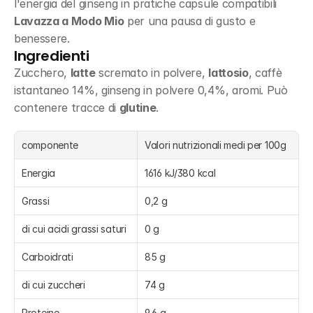
l'energia del ginseng in pratiche capsule compatibili 
Lavazza a Modo Mio
 per una pausa di gusto e 
benessere.
Ingredienti
Zucchero, 
latte
 scremato in polvere, 
lattosio
, caffè 
istantaneo 14%, ginseng in polvere 0,4%, aromi. Può 
contenere tracce di 
glutine
.
componente
Valori nutrizionali medi per 100g
Energia
1616 kJ/380 kcal
Grassi
0,2 g
di cui acidi grassi saturi
0 g
Carboidrati
85 g
di cui zuccheri
74 g
Proteine
9,6 g