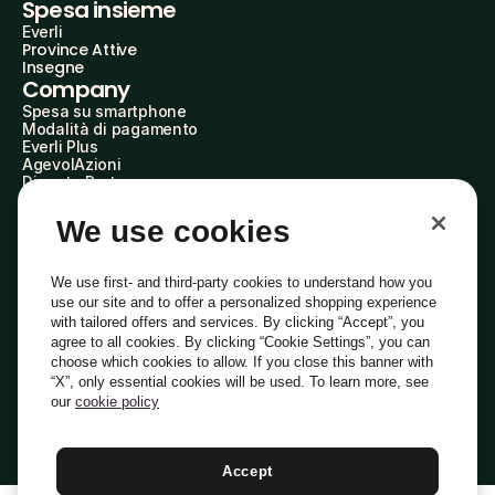
Spesa insieme
Everli
Province Attive
Insegne
Company
Spesa su smartphone
Modalità di pagamento
Everli Plus
AgevolAzioni
Diventa Partner
Advertise with Us
Everli Shoppers
We use cookies
About Us
Scopri chi siamo
Everli News
We use first- and third-party cookies to understand how you
Domande frequenti
use our site and to offer a personalized shopping experience
Lavora con noi
with tailored offers and services. By clicking “Accept”, you
Diventa Shopper
agree to all cookies. By clicking “Cookie Settings”, you can
Investitori
choose which cookies to allow. If you close this banner with
Privacy
Cookie
Preferenze Cookie
“X”, only essential cookies will be used. To learn more, see
Termini e Condizioni
Codice Etico
our
cookie policy
Indirizzo PEC: everli@pec.it - indirizzo DPO: dpo@everli.com
Copyright © 2014-2026 Everli Global Inc.
Italiano
Accept