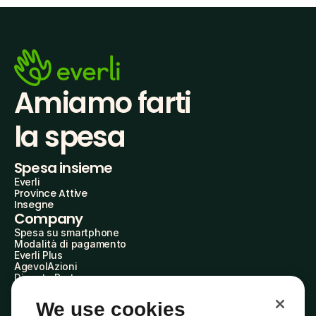
Amiamo farti
la spesa
Spesa insieme
Everli
Province Attive
Insegne
Company
Spesa su smartphone
Modalità di pagamento
Everli Plus
AgevolAzioni
Diventa Partner
Advertise with Us
Everli Shoppers
We use cookies
About Us