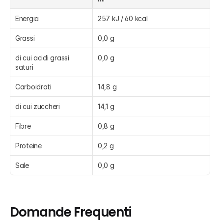
Energia
257 kJ / 60 kcal
Grassi
0,0 g
di cui acidi grassi 
0,0 g
saturi
Carboidrati
14,8 g
di cui zuccheri
14,1 g
Fibre
0,8 g
Proteine
0,2 g
Sale
0,0 g
Domande Frequenti