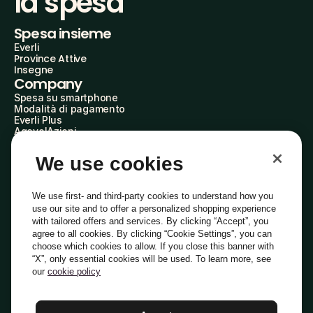
la spesa
Spesa insieme
Everli
Province Attive
Insegne
Company
Spesa su smartphone
Modalità di pagamento
Everli Plus
AgevolAzioni
Diventa Partner
Advertise with Us
We use cookies
Everli Shoppers
About Us
Scopri chi siamo
We use first- and third-party cookies to understand how you
Everli News
use our site and to offer a personalized shopping experience
Domande frequenti
with tailored offers and services. By clicking “Accept”, you
Lavora con noi
agree to all cookies. By clicking “Cookie Settings”, you can
Diventa Shopper
choose which cookies to allow. If you close this banner with
Investitori
“X”, only essential cookies will be used. To learn more, see
Privacy
Cookie
Preferenze Cookie
Termini e Condizioni
Codice Etico
our
cookie policy
Copyright © 2014-2026 Everli Global Inc.
Italiano