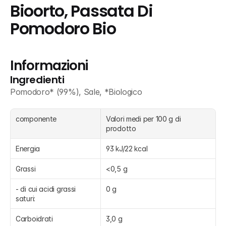
Bioorto, Passata Di 
Pomodoro Bio
Informazioni
Ingredienti
Pomodoro* (99%), Sale, *Biologico
componente
Valori medi per 100 g di 
prodotto
Energia
93 kJ/22 kcal
Grassi
<0,5 g
- di cui acidi grassi 
0 g
saturi:
Carboidrati
3,0 g