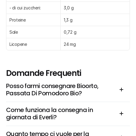
- di cui zuccheri:
3,0 g
Proteine
1,3 g
Sale
0,72 g
Licopene
24 mg
Domande Frequenti
Posso farmi consegnare Bioorto, 
Passata Di Pomodoro Bio?
Come funziona la consegna in 
giornata di Everli?
Quanto tempo ci vuole per la 