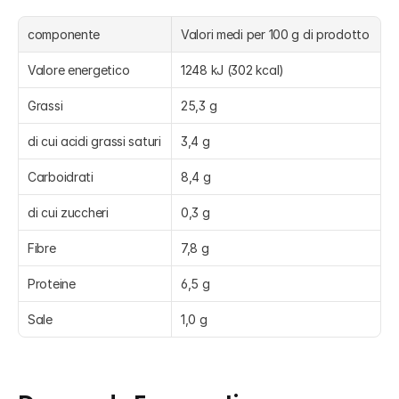
componente
Valori medi per 100 g di prodotto
Valore energetico
1248 kJ (302 kcal)
Grassi
25,3 g
di cui acidi grassi saturi
3,4 g
Carboidrati
8,4 g
di cui zuccheri
0,3 g
Fibre
7,8 g
Proteine
6,5 g
Sale
1,0 g