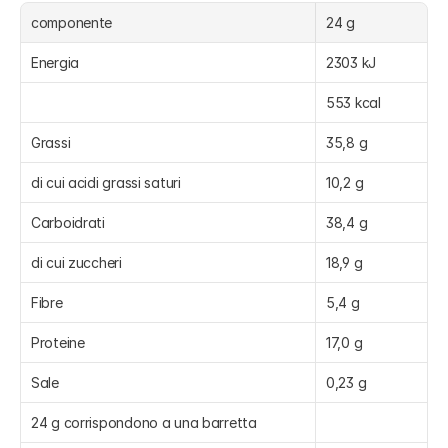
componente
24 g
Energia
2303 kJ
553 kcal
Grassi
35,8 g
di cui acidi grassi saturi
10,2 g
Carboidrati
38,4 g
di cui zuccheri
18,9 g
Fibre
5,4 g
Proteine
17,0 g
Sale
0,23 g
24 g corrispondono a una barretta