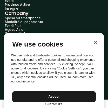
Everli
Province Attive
Insegne
Company
Spesa su smartphone
Modalità di pagamento
Everli Plus
AgevolAzioni
Diventa Partner
Advertise with Us
Everli Shoppers
We use cookies
About Us
Scopri chi siamo
Everli News
We use first- and third-party cookies to understand how you
Domande frequenti
use our site and to offer a personalized shopping experience
Lavora con noi
with tailored offers and services. By clicking “Accept”, you
Diventa Shopper
agree to all cookies. By clicking “Cookie Settings”, you can
Investitori
choose which cookies to allow. If you close this banner with
Privacy
Cookie
Preferenze Cookie
“X”, only essential cookies will be used. To learn more, see
Termini e Condizioni
Codice Etico
our
cookie policy
Indirizzo PEC: everli@pec.it - indirizzo DPO: dpo@everli.com
Copyright © 2014-2026 Everli Global Inc.
Italiano
Accept
Customize