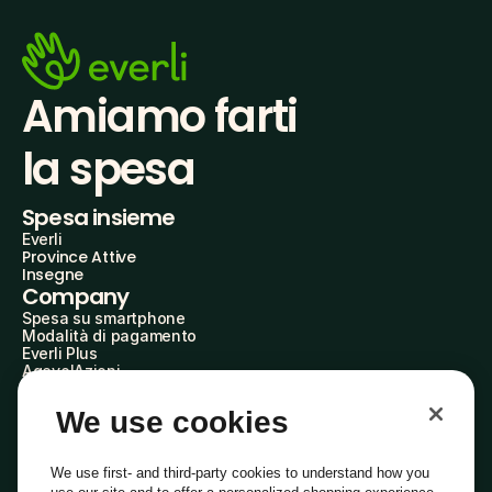
Amiamo farti
la spesa
Spesa insieme
Everli
Province Attive
Insegne
Company
Spesa su smartphone
Modalità di pagamento
Everli Plus
AgevolAzioni
Diventa Partner
Advertise with Us
We use cookies
Everli Shoppers
About Us
Scopri chi siamo
We use first- and third-party cookies to understand how you
Everli News