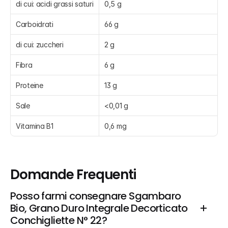
di cui: acidi grassi saturi
0,5 g
Carboidrati
66 g
di cui: zuccheri
2 g
Fibra
6 g
Proteine
13 g
Sale
<0,01 g
Vitamina B1
0,6 mg
Domande Frequenti
Posso farmi consegnare Sgambaro 
Bio, Grano Duro Integrale Decorticato 
Conchigliette N° 22?