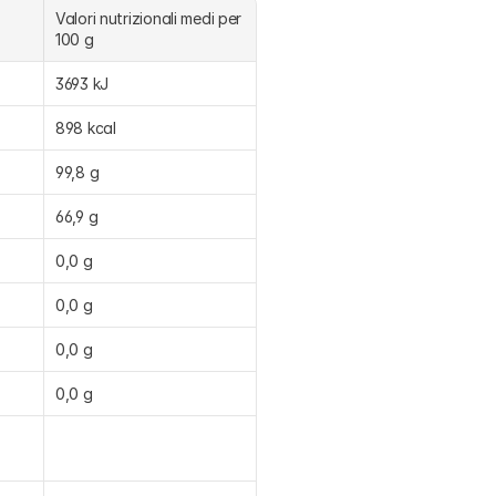
Valori nutrizionali medi per 
100 g
3693 kJ
898 kcal
99,8 g
66,9 g
0,0 g
0,0 g
0,0 g
0,0 g