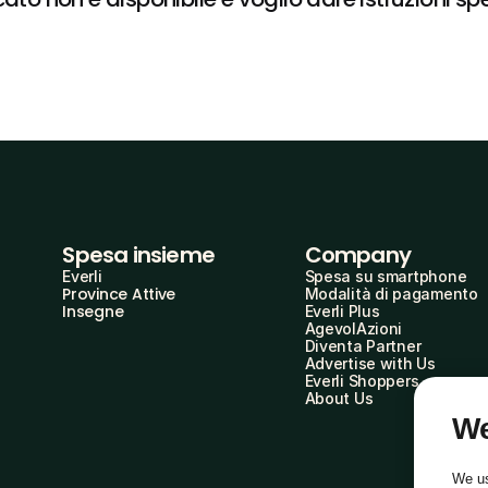
Spesa insieme
Company
Everli
Spesa su smartphone
Province Attive
Modalità di pagamento
Insegne
Everli Plus
AgevolAzioni
Diventa Partner
Advertise with Us
Everli Shoppers
About Us
We
We us