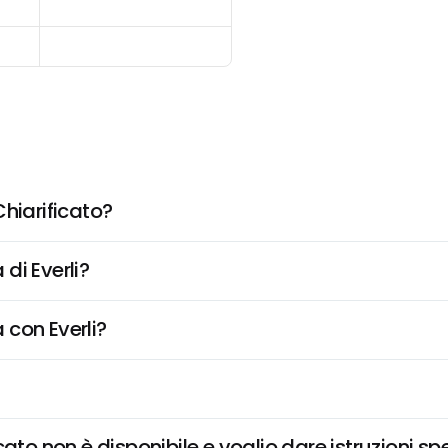
hiarificato?
di Everli?
 con Everli?
ato non è disponibile e voglio dare istruzioni sp