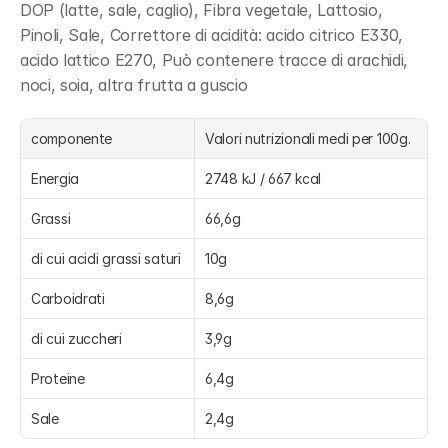
DOP (latte, sale, caglio), Fibra vegetale, Lattosio, 
Pinoli, Sale, Correttore di acidità: acido citrico E330, 
acido lattico E270, Può contenere tracce di arachidi, 
noci, soia, altra frutta a guscio
componente
Valori nutrizionali medi per 100g.
Energia
2748 kJ / 667 kcal
Grassi
66,6g
di cui acidi grassi saturi
10g
Carboidrati
8,6g
di cui zuccheri
3,9g
Proteine
6,4g
Sale
2,4g