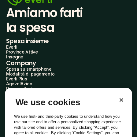
Amiamo farti
la spesa
Spesa insieme
Everli
Province Attive
Insegne
Company
Spesa su smartphone
Modalità di pagamento
Everli Plus
AgevolAzioni
Diventa Partner
Advertise with Us
Everli Shoppers
We use cookies
About Us
Scopri chi siamo
Everli News
We use first- and third-party cookies to understand how you
Domande frequenti
use our site and to offer a personalized shopping experience
Lavora con noi
with tailored offers and services. By clicking “Accept”, you
Diventa Shopper
agree to all cookies. By clicking “Cookie Settings”, you can
Investitori