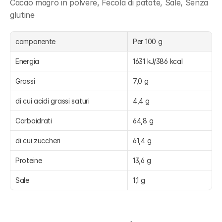
Cacao magro in polvere, Fecola di patate, Sale, Senza 
glutine
componente
Per 100 g
Energia
1631 kJ/386 kcal
Grassi
7,0 g
di cui acidi grassi saturi
4,4 g
Carboidrati
64,8 g
di cui zuccheri
61,4 g
Proteine
13,6 g
Sale
1,1 g